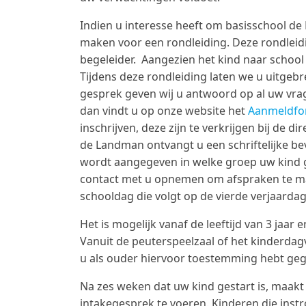
Indien u interesse heeft om basisschool d
maken voor een rondleiding. Deze rondleidi
begeleider. Aangezien het kind naar schoo
Tijdens deze rondleiding laten we u uitgebr
gesprek geven wij u antwoord op al uw vrag
dan vindt u op onze website het
Aanmeldfor
inschrijven, deze zijn te verkrijgen bij de d
de Landman ontvangt u een schriftelijke beve
wordt aangegeven in welke groep uw kind g
contact met u opnemen om afspraken te ma
schooldag die volgt op de vierde verjaardag
Het is mogelijk vanaf de leeftijd van 3 ja
Vanuit de peuterspeelzaal of het kinderdagv
u als ouder hiervoor toestemming hebt ge
Na zes weken dat uw kind gestart is, maakt
intakegesprek te voeren. Kinderen die ins