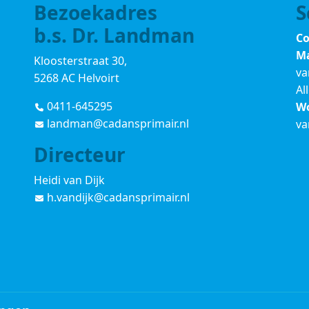
Bezoekadres
S
b.s. Dr. Landman
Co
Ma
Kloosterstraat 30,
va
5268 AC Helvoirt
Al
0411-645295
Wo
landman@cadansprimair.nl
va
Directeur
Heidi van Dijk
h.vandijk@cadansprimair.nl