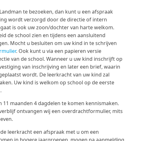
e Landman te bezoeken, dan kunt u een afspraak
ng wordt verzorgd door de directie of intern
l gaat is ook uw zoon/dochter van harte welkom.
eid de school zien en tijdens een aansluitend
en. Mocht u besluiten om uw kind in te schrijven
mulier
. Ook kunt u via een papieren versie
irectie van de school. Wanneer u uw kind inschrijft op
stiging van inschrijving en later een brief, waarin
eplaatst wordt. De leerkracht van uw kind zal
ken. Uw kind is welkom op school op de eerste
.
ar en 11 maanden 4 dagdelen te komen kennismaken.
erblijf ontvangen wij een overdrachtformulier, mits
geven.
 de leerkracht een afspraak met u om een
tromen in hogere jaargroepen, mogen na aanmelding