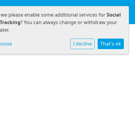
amenwerken
Informatie
Contact
 we please enable some additional services for
Social
Tracking
? You can always change or withdraw your
ater.
hoose
I decline
That's ok