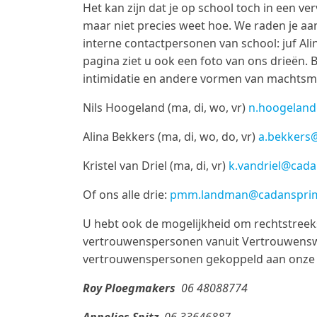
Het kan zijn dat je op school toch in een ver
maar niet precies weet hoe. We raden je aa
interne contactpersonen van school: juf Alin
pagina ziet u ook een foto van ons drieën. 
intimidatie en andere vormen van machtsmi
Nils Hoogeland (ma, di, wo, vr)
n.hoogeland
Alina Bekkers (ma, di, wo, do, vr)
a.bekkers@
Kristel van Driel (ma, di, vr)
k.vandriel@cada
Of ons alle drie:
pmm.landman@cadansprima
U hebt ook de mogelijkheid om rechtstreek
vertrouwenspersonen vanuit Vertrouwensw
vertrouwenspersonen gekoppeld aan onze sti
Roy Ploegmakers
06 48088774