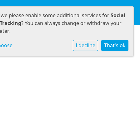
amenwerken
Informatie
Contact
 we please enable some additional services for
Social
Tracking
? You can always change or withdraw your
ater.
hoose
I decline
That's ok