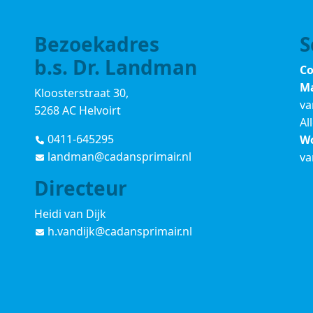
Bezoekadres
S
b.s. Dr. Landman
Co
Ma
Kloosterstraat 30,
va
5268 AC Helvoirt
Al
0411-645295
Wo
landman@cadansprimair.nl
va
Directeur
Heidi van Dijk
h.vandijk@cadansprimair.nl